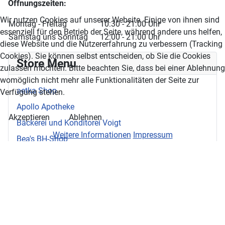
Öffnungszeiten:
Wir nutzen Cookies auf unserer Website. Einige von ihnen sind
Montag - Freitag
10:30 - 21:00 Uhr
essenziell für den Betrieb der Seite, während andere uns helfen,
Samstag uns Sonntag
12:00 - 21:00 Uhr
diese Website und die Nutzererfahrung zu verbessern (Tracking
Cookies). Sie können selbst entscheiden, ob Sie die Cookies
Store Menu
zulassen möchten. Bitte beachten Sie, dass bei einer Ablehnung
womöglich nicht mehr alle Funktionalitäten der Seite zur
aetka Shop
Verfügung stehen.
Apollo Apotheke
Akzeptieren
Ablehnen
Bäckerei und Konditorei Voigt
Weitere Informationen
Impressum
Bea's BH-Shop
Chemnitzer Blumenring
Connys Hauswaren
DER deutsches Reisebüro
Drogerie ROSSMANN
Ernstings Family