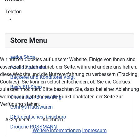
Telefon
Store Menu
aetka Shop
Wir nutzen Cookies auf unserer Website. Einige von ihnen sind
essenziell für den Betrieb der Seite, während andere uns helfen,
Apollo Apotheke
diese Website und die Nutzererfahrung zu verbessern (Tracking
Bäckerei und Konditorei Voigt
Cookies). Sie können selbst entscheiden, ob Sie die Cookies
Bea's BH-Shop
zulassen möchten. Bitte beachten Sie, dass bei einer Ablehnung
womöglich nicht mehr alle Funktionalitäten der Seite zur
Chemnitzer Blumenring
Verfügung stehen.
Connys Hauswaren
DER deutsches Reisebüro
Akzeptieren
Ablehnen
Drogerie ROSSMANN
Weitere Informationen
Impressum
Ernstings Family