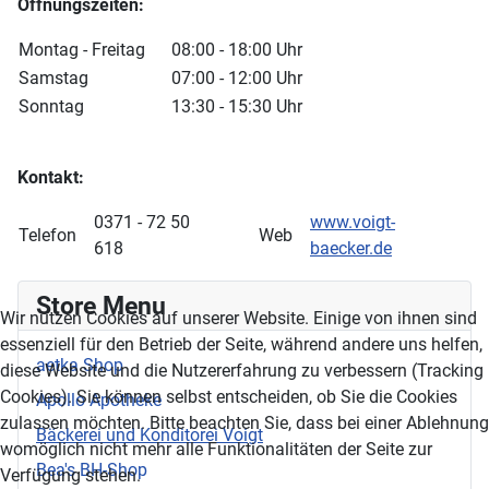
Öffnungszeiten:
Montag - Freitag
08:00 - 18:00 Uhr
Samstag
07:00 - 12:00 Uhr
Sonntag
13:30 - 15:30 Uhr
Kontakt:
0371 - 72 50
www.voigt-
Telefon
Web
618
baecker.de
Store Menu
Wir nutzen Cookies auf unserer Website. Einige von ihnen sind
essenziell für den Betrieb der Seite, während andere uns helfen,
aetka Shop
diese Website und die Nutzererfahrung zu verbessern (Tracking
Cookies). Sie können selbst entscheiden, ob Sie die Cookies
Apollo Apotheke
zulassen möchten. Bitte beachten Sie, dass bei einer Ablehnung
Bäckerei und Konditorei Voigt
womöglich nicht mehr alle Funktionalitäten der Seite zur
Bea's BH-Shop
Verfügung stehen.