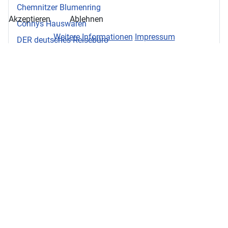
Chemnitzer Blumenring
Akzeptieren
Ablehnen
Connys Hauswaren
Weitere Informationen
Impressum
DER deutsches Reisebüro
Drogerie ROSSMANN
Ernstings Family
Filiale Deutsche Post
Friseure Kastell
Fruchtsonne
Fußgeflüster
Geers Hörakustik
Lotto-Toto-Shop Speer
Medizin. Fußpflegepraxis Richter
MICA Eiscafé
Modeboutique Hautnah