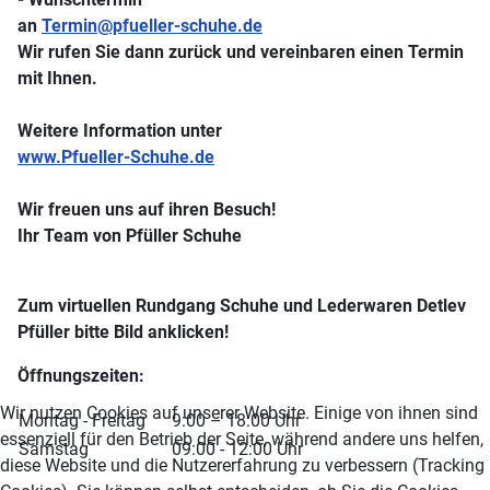
an
Termin@pfueller-schuhe.de
Wir rufen Sie dann zurück und vereinbaren einen Termin
mit Ihnen.
Weitere Information unter
www.Pfueller-Schuhe.de
Wir freuen uns auf ihren Besuch!
Ihr Team von Pfüller Schuhe
Zum virtuellen Rundgang Schuhe und Lederwaren Detlev
Pfüller bitte Bild anklicken!
Öffnungszeiten:
Wir nutzen Cookies auf unserer Website. Einige von ihnen sind
Montag - Freitag
9:00 – 18:00 Uhr
essenziell für den Betrieb der Seite, während andere uns helfen,
Samstag
09:00 - 12:00 Uhr
diese Website und die Nutzererfahrung zu verbessern (Tracking