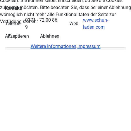
Cookies). Sie können selbst entscheiden, ob Sie die Cookies
zulassen möchten. Bitte beachten Sie, dass bei einer Ablehnung
Kontakt:
womöglich nicht mehr alle Funktionalitäten der Seite zur
0371 - 72 00 86
www.schuh-
Verfügung stehen.
Telefon
Web
9
laden.com
Akzeptieren
Ablehnen
Weitere Informationen
Impressum
Store Menu
aetka Shop
Apollo Apotheke
Bäckerei und Konditorei Voigt
Bea's BH-Shop
Chemnitzer Blumenring
Connys Hauswaren
DER deutsches Reisebüro