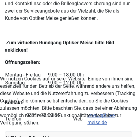
und Kontaktlinse oder die Brillenglasversicherung sind nur
zwei der Serviceangebote aus der Vielzahl, die Sie als
Kunde von Optiker Meise genießen können.
Zum virtuellen Rundgang Optiker Meise bitte Bild
anklicken!
Öffnungszeiten:
Montag - Freitag
9:00 – 18:00 Uhr
Wir nutzen Cookies auf unserer Website. Einige von ihnen sind
Samstag
9:00 – 12:00 Uhr
essenziell für den Betrieb der Seite, während andere uns helfen,
diese Website und die Nutzererfahrung zu verbessern (Tracking
Cookies). Sie können selbst entscheiden, ob Sie die Cookies
Kontakt:
zulassen möchten. Bitte beachten Sie, dass bei einer Ablehnung
0371 - 72 00 06
www.optiker-
womöglich nicht mehr alle Funktionalitäten der Seite zur
Telefon
Web
4
meise.de
Verfügung stehen.