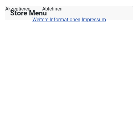
Akzeptieren
Ablehnen
Store Menu
Weitere Informationen
Impressum
aetka Shop
Apollo Apotheke
Bäckerei und Konditorei Voigt
Bea's BH-Shop
Chemnitzer Blumenring
Connys Hauswaren
DER deutsches Reisebüro
Drogerie ROSSMANN
Ernstings Family
Filiale Deutsche Post
Friseure Kastell