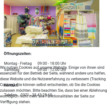
Öffnungszeiten:
Montag - Freitag
09:00 - 18:00 Uhr
Wir nutzen Cookies auf unserer Website. Einige von ihnen sind
Samstag
09:00 - 12:00 Uhr
essenziell für den Betrieb der Seite, während andere uns helfen,
diese Website und die Nutzererfahrung zu verbessern (Tracking
Cookies). Sie können selbst entscheiden, ob Sie die Cookies
Kontakt:
zulassen möchten. Bitte beachten Sie, dass bei einer Ablehnung
Telefon
0371 - 33 43 25 65
womöglich nicht mehr alle Funktionalitäten der Seite zur
Verfügung stehen.